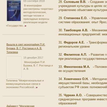
03 сентября 2018
28.
Соловьев В.В.
-
Создание э
учреждения культуры в целях о
В монографии
рассмотрены теоретико-
управлению объектами культур
методологические,
методи-ческие и
29.
Степанова Е.О. -
Управлени
прикладные вопросы
системе образования: опыт Яро
реализации модели
«Государство...
30.
Тамбовцев А.В. -
Механизм
инновационных предприятий: м
31.
Федоров А.Е. -
Трансформац
Вышла в свет монография П.И.
региональном уровне
Бурака, В. Г. Ростанца и А. В.
Топилина
32.
Филиппов А.П. -
Развитие г
19 декабря 2017
при реализации государственны
Монография П.И.
Бурака, В. Г. Ростанца и
33.
Финогенова М.А. -
Положен
А. В.
ее осуществления
34.
Хомяченко О.Н.
-
Методиче
Топилина "Межрегиональные и
имущественной базы, необходим
межмуниципальные связи в
субъектом РФ своих полномочи
экономике Российской...
35.
Чуркин А.О.
-
Совершенство
среднесрочных программ инвест
образований
Дайджест "Московская