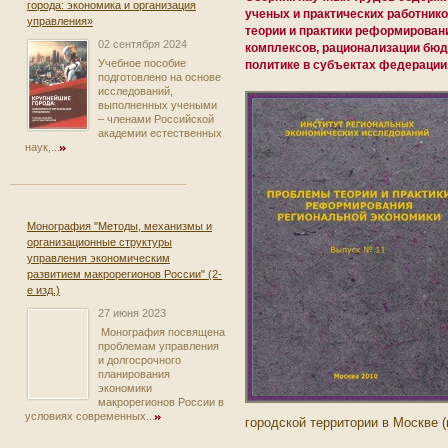
города: экономика и организация
ученых и практических работник
управления»
теории и практики реформирован
02 сентября 2024
комплексов, рационализации бюд
Учебное пособие
политике в субъектах федерации
подготовлено на основе
исследований,
выполненных учеными
– членами Российской
академии естественных
наук,...
Монография "Методы, механизмы и
организационные структуры
управления экономическим
развитием макрорегионов России" (2-
е изд.)
27 июня 2023
Монография посвящена
проблемам управления
и долгосрочного
планирования
экономики
макрорегионов России в
условиях современных...
городской территории в Москве 