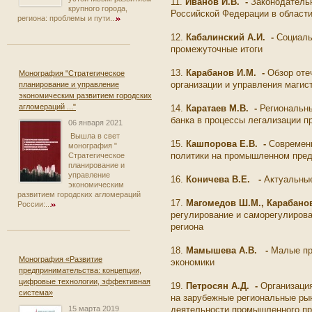
11.
Иванов И.В. -
Законодательн
крупного города,
Российской Федерации в област
региона: проблемы и пути...
12.
Кабалинский А.И.
-
Социаль
промежуточные итоги
13.
Карабанов И.М.
-
Обзор оте
Монография "Стратегическое
организации и управления маги
планирование и управление
экономическим развитием городских
агломераций ..."
14.
Каратаев М.В. -
Региональны
банка в процессы легализации 
06 января 2021
Вышла в свет
15.
Кашпорова Е.В. -
Современ
монография "
политики на промышленном пре
Стратегическое
планирование и
управление
16.
Коничева В.Е.
-
Актуальны
экономическим
развитием городских агломераций
17.
Магомедов Ш.М., Карабанов
России:...
регулирование и саморегулиров
региона
18.
Мамышева А.В.
-
Малые пр
Монография «Развитие
экономики
предпринимательства: концепции,
цифровые технологии, эффективная
19.
Петросян А.Д.
-
Организаци
система»
на зарубежные региональные ры
15 марта 2019
деятельности промышленного п