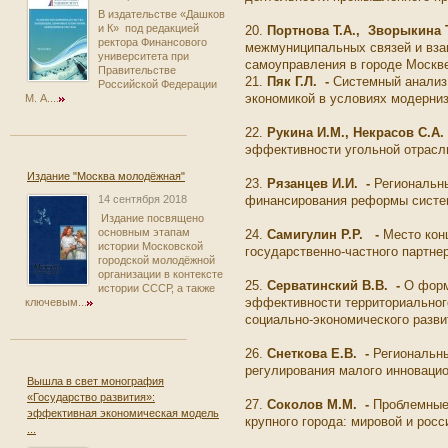
В издательстве «Дашков
и К» под редакцией
20.
Портнова Т.А., Зворыкина Т
ректора Финансового
межмуниципальных связей и вза
университета при
самоуправления в городе Моск
Правительстве
21.
Пяк Г.Л. -
Системный анализ
Российской Федерации
экономикой в условиях модерн
М. А....
22.
Рукина И.М., Некрасов С.А.
эффективности угольной отрас
Издание "Москва молодёжная"
23.
Рязанцев И.И. -
Региональн
финансирования реформы систе
14 сентября 2018
Издание посвящено
основным этапам
24.
Самигулин Р.Р.
-
Место кон
истории Московской
государственно-частного партн
городской молодёжной
организации в контексте
25.
Серватинский В.В. -
О форм
истории СССР, а также
эффективности территориальног
ключевым...
социально-экономического разв
26.
Снеткова Е.В. -
Региональн
регулирования малого инноваци
Вышла в свет монография
«Государство развития»:
27.
Соколов М.М.
-
Проблемные
эффективная экономическая модель
крупного города: мировой и рос
...