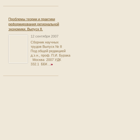
Проблемы теории и практики
реформирования региональной
экономики. Выпуск 8.
12 сентября 2007
Сборник научных
трудов Выпуск № 8
Под общей редакцией
д.э.н., проф. П.И. Бурака
Москва 2007 УДК
332.1 ББК ...