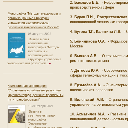
2.
Балашов Е.Б.
- Реформирован
производственной сфере
Монография "Методы, механизмы и
3.
Бурак П.И., Рождественская
организационные структуры
инновационной экономики город
управления экономическим
развитием макрорегионов России"
4.
Бутова Т.Г., Калягина Л.В.
- С
05 августа 2022
Вышла в свет
5.
Блинникова О.А.
- Формирова
коллективная
Москве
монография "Методы,
механизмы и
организационные
6.
Бычков А.В.
- О техническом
структуры управления
ремонте жилых домов
экономическим развитием...
7.
Дятлова Ю.А. -
Современное 
сферы телекоммуникаций в Рос
8.
Ерзылёва А.А.
-
О некоторых
Коллективная монография
пассажирских перевозок
"Управление устойчивым развитием
крупного города, региона: проблемы и
9.
Виленский А.В.
-
Ограничен
пути трансформации"
управления на региональном ур
16 сентября 2021
Вышла в
10.
Ахматилов М.А. -
Развитие
свет Коллективная
инновационной деятельностью 
монография
"Управление
устойчивым развитием