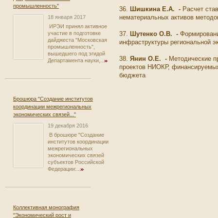
промышленность"
36.
Шишкина Е.А.
-
Расчет став
нематериальных активов метод
18 января 2017
ИРЭИ принял активное
37.
Шутенко О.В. -
Формировани
участие в подготовке
дайджеста "Московская
инфраструктуры региональной э
промышленность",
вышедшего под эгидой
38.
Янин О.Е. -
Методические п
Департамента науки,...
проектов НИОКР, финансируемых
бюджета
Брошюра "Создание институтов
координации межрегиональных
экономических связей..."
19 декабря 2016
В брошюре "Создание
институтов координации
межрегиональных
экономических связей
субъектов Российской
Федерации:...
Коллективная монография
"Экономический рост и