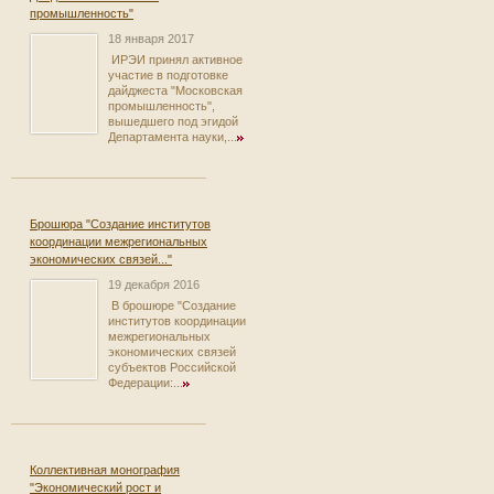
промышленность"
18 января 2017
ИРЭИ принял активное
участие в подготовке
дайджеста "Московская
промышленность",
вышедшего под эгидой
Департамента науки,...
Брошюра "Создание институтов
координации межрегиональных
экономических связей..."
19 декабря 2016
В брошюре "Создание
институтов координации
межрегиональных
экономических связей
субъектов Российской
Федерации:...
Коллективная монография
"Экономический рост и