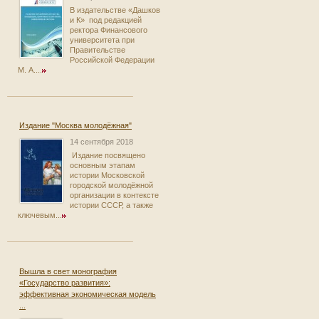
В издательстве «Дашков
и К» под редакцией
ректора Финансового
университета при
Правительстве
Российской Федерации
М. А....
Издание "Москва молодёжная"
14 сентября 2018
Издание посвящено
основным этапам
истории Московской
городской молодёжной
организации в контексте
истории СССР, а также
ключевым...
Вышла в свет монография
«Государство развития»:
эффективная экономическая модель
...