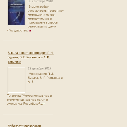
03 сентября 2018
В монографии
рассмотрены теоретико-
методологические,
методи-ческие и
прикладные вопросы
реализации модели
«Государство...
Вышла в свет монография П.И.
Бурака, В. Г. Ростанца и А. В.
Топилина
19 декабря 2017
Монография П.И.
Бурака, В. Г. Ростанца и
А. В.
Топилина "Межрегиональные и
межмуниципальные связи в
экономике Российской...
Дайджест "Московская