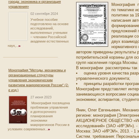
города: экономика и организация
Монография п
управления»
по тематике и
02 сентября 2024
политики за 1
Учебное пособие
написания ав
подготовлено на основе
формирование
исследований,
предложений 
выполненных учеными
реализации со
– членами Российской
двух взаимод
академии естественных
наук,...
нормативного 
автором приведены результаты 
потребительской корзины для о
групп населения города Москвы.
В монографии рассмотрены так
Монография "Методы, механизмы и
• оценка уровня качества разр
организационные структуры
управленческого документа;
управления экономическим
• принципы разработки програм
развитием макрорегионов России" (2-
Монографии представляет интер
е изд.)
занимающихся вопросами социал
27 июня 2023
экономики; аспирантов, студент
Монография посвящена
проблемам управления
Янин, Олег Евгеньевич. Механиз
и долгосрочного
регионе: монография [Электрон
планирования
АКЦИОНЕРНОЕ ОБЩЕСТВО «Инст
экономики
макрорегионов России в
исследований» (ЗАО «ИРЭИ»). - Э
условиях современных...
Москва: ЗАО «ИРЭИ», 2013. - 1 э
Систем. требования: Персональ