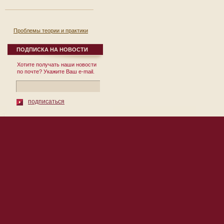
Проблемы теории и практики
реформирования региональной
экономики. Выпуск 8.
ПОДПИСКА НА НОВОСТИ
12 сентября 2007
Хотите получать наши новости
Сборник научных
по почте? Укажите Ваш e-mail.
трудов Выпуск № 8
Под общей редакцией
д.э.н., проф. П.И. Бурака
Москва 2007 УДК
подписаться
332.1 ББК ...
© 2010 Институт Региональных
119002, Москва, пер. Сивцев Враж
Экономических Исследований