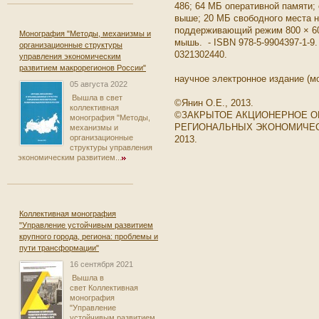
486; 64 МБ оперативной памяти;
выше; 20 МБ свободного места н
поддерживающий режим 800 × 60
Монография "Методы, механизмы и
мышь. - ISBN 978-5-9904397-1-9.
организационные структуры
0321302440.
управления экономическим
развитием макрорегионов России"
научное электронное издание (м
05 августа 2022
Вышла в свет
©Янин О.Е., 2013.
коллективная
©ЗАКРЫТОЕ АКЦИОНЕРНОЕ О
монография "Методы,
РЕГИОНАЛЬНЫХ ЭКОНОМИЧЕСК
механизмы и
организационные
2013.
структуры управления
экономическим развитием...
Коллективная монография
"Управление устойчивым развитием
крупного города, региона: проблемы и
пути трансформации"
16 сентября 2021
Вышла в
свет Коллективная
монография
"Управление
устойчивым развитием