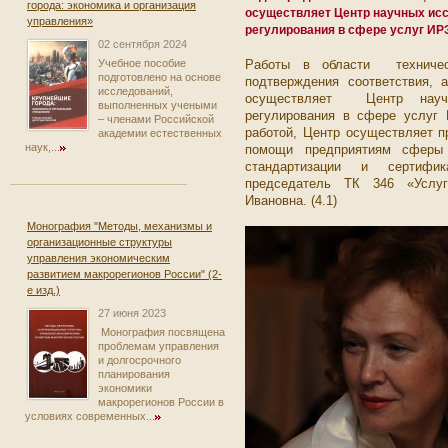
города: экономика и организация
осуществляет Центр научных исс
управления»
регулирования в сфере услуг ИР
02 сентября 2024
Учебное пособие
Работы в области техническо
подготовлено на основе
подтверждения соответствия, 
исследований,
осуществляет Центр научн
выполненных учеными
регулирования в сфере услуг
– членами Российской
работой, Центр осуществляет п
академии естественных
наук,...
помощи предприятиям сферы
стандартизации и сертифи
председатель ТК 346 «Услу
Ивановна. (4.1)
Монография "Методы, механизмы и
организационные структуры
управления экономическим
развитием макрорегионов России" (2-
е изд.)
27 июня 2023
Монография посвящена
проблемам управления
и долгосрочного
планирования
экономики
макрорегионов России в
условиях современных...