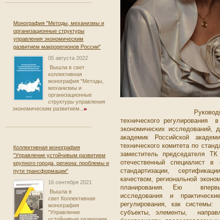
Монография "Методы, механизмы и
организационные структуры
управления экономическим
развитием макрорегионов России"
05 августа 2022
Вышла в свет
коллективная
монография "Методы,
механизмы и
организационные
структуры управления
экономическим развитием...
Руководитель Центр
технического регулирования в
экономических исследований, д
академик Российской академи
технического комитета по станд
Коллективная монография
заместитель председателя ТК
"Управление устойчивым развитием
отечественный специалист в о
крупного города, региона: проблемы и
стандартизации, сертификац
пути трансформации"
качеством, региональной эконо
16 сентября 2021
планирования. Ею вперв
Вышла в
исследования и практически
свет Коллективная
регулирования, как системы:
монография
субъекты, элементы, направ
"Управление
устойчивым развитием