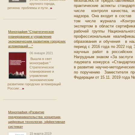
безопасности предоставляемы
крупного города,
практические аспекты стандар
региона: проблемы и пути...
числе контроля качества, ис
надзора. Она входит в состав
том числе журнала «Контро
экспертом в области сертифик
рабочей группы Национальног
Монография "Стратегическое
профессиональным квалификац
планирование и управление
образования и обучения в на
экономическим развитием городских
агломераций ..."
период с 2016 года по 2022 год
научных работ в российских
06 января 2021
Нагрудным знаком «За заслуги 
Вышла в свет
лауреата конкурса «Стандартиза
монография "
в развитие научно-методически
Стратегическое
планирование и
по поручению Заместителя пр
управление
Федерации от 15.11. 2019 года
экономическим
развитием городских агломераций
России:...
Монография «Развитие
предпринимательства: концепции,
цифровые технологии, эффективная
система»
15 марта 2019