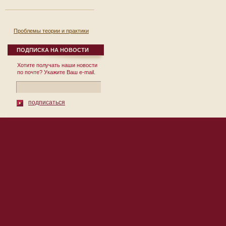
Проблемы теории и практики
реформирования региональной
экономики. Выпуск 8.
ПОДПИСКА НА НОВОСТИ
12 сентября 2007
Хотите получать наши новости
Сборник научных
по почте? Укажите Ваш e-mail.
трудов Выпуск № 8
Под общей редакцией
д.э.н., проф. П.И. Бурака
Москва 2007 УДК
подписаться
332.1 ББК ...
© 2010 Институт Региональных
119002, Москва, пер. Сивцев Враж
Экономических Исследований