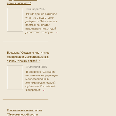
промышленность"
18 января 2017
ИРЭИ принял активное
участие в подготовке
дайджеста "Московская
промышленность",
вышедшего под эгидой
Департамента науки,...
Брошюра "Создание институтов
координации межрегиональных
экономических связей..."
19 декабря 2016
В брошюре "Создание
институтов координации
межрегиональных
экономических связей
субъектов Российской
Федерации:...
Коллективная монография
"Экономический рост и