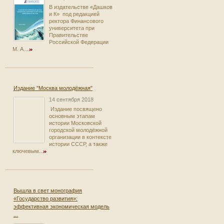
В издательстве «Дашков
и К» под редакцией
ректора Финансового
университета при
Правительстве
Российской Федерации
М. А....
Издание "Москва молодёжная"
14 сентября 2018
Издание посвящено
основным этапам
истории Московской
городской молодёжной
организации в контексте
истории СССР, а также
ключевым...
Вышла в свет монография
«Государство развития»:
эффективная экономическая модель
...