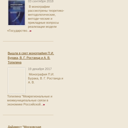
03 сентября 2018
В монографии
рассмотрены теоретико-
методологические,
методи-ческие и
прикладные вопросы
реализации модели
«Государство...
Вышла в свет монография П.И.
Бурака, В. Г. Ростанца и А. В.
Топилина
19 декабря 2017
Монография П.И.
Бурака, В. Г. Ростанца и
А. В.
Топилина "Межрегиональные и
межмуниципальные связи в
экономике Российской...
Дайджест "Московская