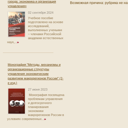
города: экономика и организация
Возможная причина: рубрика не на
управления»
02 сентября 2024
Учебное пособие
подготовлено на основе
исследований,
выполненных учеными
– членами Российской
академии естественных
наук,...
Монография "Методы, механизмы и
организационные структуры
управления экономическим
развитием макрорегионов России" (2-
е изд.)
27 июня 2023
Монография посвящена
проблемам управления
и долгосрочного
планирования
экономики
макрорегионов России в
условиях современных...