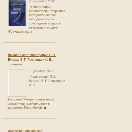
03 сентября 2018
В монографии
рассмотрены теоретико-
методологические,
методи-ческие и
прикладные вопросы
реализации модели
«Государство...
Вышла в свет монография П.И.
Бурака, В. Г. Ростанца и А. В.
Топилина
19 декабря 2017
Монография П.И.
Бурака, В. Г. Ростанца и
А. В.
Топилина "Межрегиональные и
межмуниципальные связи в
экономике Российской...
Дайджест "Московская