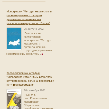
Монография "Методы, механизмы и
организационные структуры
управления экономическим
развитием макрорегионов России"
05 августа 2022
Вышла в свет
коллективная
монография "Методы,
механизмы и
организационные
структуры управления
экономическим развитием...
Коллективная монография
"Управление устойчивым развитием
крупного города, региона: проблемы и
пути трансформации"
16 сентября 2021
Вышла в
свет Коллективная
монография
"Управление
устойчивым развитием