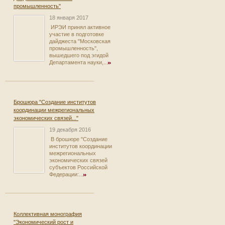
промышленность"
18 января 2017
ИРЭИ принял активное
участие в подготовке
дайджеста "Московская
промышленность",
вышедшего под эгидой
Департамента науки,...
Брошюра "Создание институтов
координации межрегиональных
экономических связей..."
19 декабря 2016
В брошюре "Создание
институтов координации
межрегиональных
экономических связей
субъектов Российской
Федерации:...
Коллективная монография
"Экономический рост и