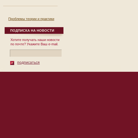
Проблемы теории и практики
реформирования региональной
экономики. Выпуск 8.
ПОДПИСКА НА НОВОСТИ
12 сентября 2007
Хотите получать наши новости
Сборник научных
по почте? Укажите Ваш e-mail.
трудов Выпуск № 8
Под общей редакцией
д.э.н., проф. П.И. Бурака
Москва 2007 УДК
подписаться
332.1 ББК ...
© 2010 Институт Региональных
119002, Москва, пер. Сивцев Враж
Экономических Исследований