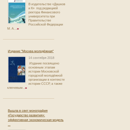
В издательстве «Дашков
и К» под редакцией
ректора Финансового
университета при
Правительстве
Российской Федерации
М. А....
Издание "Москва молодёжная"
14 сентября 2018
Издание посвящено
основным этапам
истории Московской
городской молодёжной
организации в контексте
истории СССР, а также
ключевым...
Вышла в свет монография
«Государство развития»:
эффективная экономическая модель
...