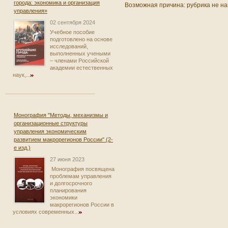
города: экономика и организация
Возможная причина: рубрика не на
управления»
02 сентября 2024
Учебное пособие
подготовлено на основе
исследований,
выполненных учеными
– членами Российской
академии естественных
наук,...
Монография "Методы, механизмы и
организационные структуры
управления экономическим
развитием макрорегионов России" (2-
е изд.)
27 июня 2023
Монография посвящена
проблемам управления
и долгосрочного
планирования
экономики
макрорегионов России в
условиях современных...