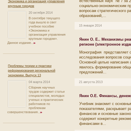
естественных наук" № 7 за 
Экономика и организация управления
социально-экономическим п
крупным городом
вопросам стратегического р
20 октября 2014
образований,...
В сентябре текущего
года вышло в свет
15 января 2014
учебное пособие
«Экономика и
организация управления
крупным городом».
Янин О. Е.. Механизмы ре
Данное издание...
регионе (электронное изда
Монография представляет со
исследования вопросов соци
Основной целью написания 
Проблемы теории и практики
явилось формирование общи
реформирования региональной
предложений...
экономики. Выпуск 13
04 марта 2014
21 августа 2013
Сборник научных
трудов содержит статьи
Янин О.Е. Финансы, денеж
специалистов, молодых
ученых и практических
Учебник знакомит с основн
работников по
проблемам
показателями, раскрывает р
совершенствования...
финансов и основные закон
содержит конкретные рекоме
финансами в...