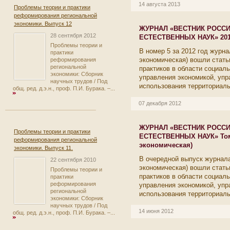
14 августа 2013
Проблемы теории и практики
реформирования региональной
экономики. Выпуск 12
ЖУРНАЛ «ВЕСТНИК РОСС
28 сентября 2012
ЕСТЕСТВЕННЫХ НАУК» 2012
Проблемы теории и
В номер 5 за 2012 год журн
практики
экономическая) вошли стать
реформирования
региональной
практиков в области социал
экономики: Сборник
управления экономикой, упр
научных трудов / Под
использования территориаль
общ. ред. д.э.н., проф. П.И. Бурака. –...
07 декабря 2012
ЖУРНАЛ «ВЕСТНИК РОСС
Проблемы теории и практики
ЕСТЕСТВЕННЫХ НАУК» Том 1
реформирования региональной
экономическая)
экономики. Выпуск 11.
В очередной выпуск журнал
22 сентября 2010
экономическая) вошли стать
Проблемы теории и
практиков в области социал
практики
реформирования
управления экономикой, упр
региональной
использования территориаль
экономики: Сборник
научных трудов / Под
14 июня 2012
общ. ред. д.э.н., проф. П.И. Бурака. –...