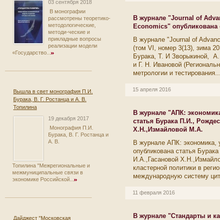
03 сентября 2018
В монографии
В журнале "Journal of Adva
рассмотрены теоретико-
методологические,
Economics" опубликована 
методи-ческие и
В журнале "Journal of Advan
прикладные вопросы
реализации модели
(том VI, номер 3(13), зима 2
«Государство...
Бурака, Т. И Зворыкиной, А.
и Г. Н. Ивановой (Региональ
метрологии и тестирования..
15 апреля 2016
Вышла в свет монография П.И.
Бурака, В. Г. Ростанца и А. В.
Топилина
В журнале "АПК: экономик
19 декабря 2017
статья Бурака П.И., Рожде
Монография П.И.
Х.Н.,Измайловой М.А.
Бурака, В. Г. Ростанца и
А. В.
В журнале АПК: экономика, 
опубликована статья Бурака
И.А.,Гасановой Х.Н.,Измайл
Топилина "Межрегиональные и
кластерной политики в реги
межмуниципальные связи в
международную систему цит
экономике Российской...
11 февраля 2016
В журнале "Стандарты и ка
Дайджест "Московская