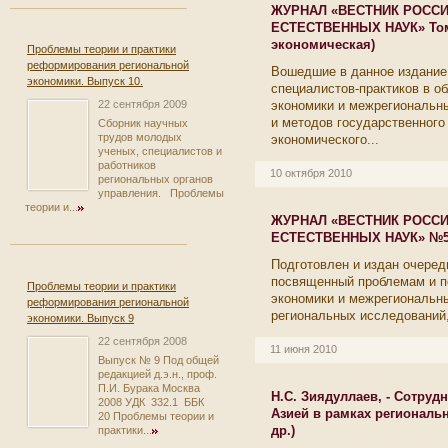
ЖУРНАЛ «ВЕСТНИК РОСС
ЕСТЕСТВЕННЫХ НАУК» Том 1
экономическая)
Проблемы теории и практики
реформирования региональной
Вошедшие в данное издание
экономики. Выпуск 10.
специалистов-практиков в о
экономики и межрегиональн
22 сентября 2009
и методов государственного
Сборник научных
трудов молодых
экономического...
ученых, специалистов и
работников
10 октября 2010
региональных органов
управления. Проблемы
теории и...
ЖУРНАЛ «ВЕСТНИК РОСС
ЕСТЕСТВЕННЫХ НАУК» №5,
Подготовлен и издан очере
посвященный проблемам и п
Проблемы теории и практики
экономики и межрегиональны
реформирования региональной
региональных исследований, 
экономики. Выпуск 9
22 сентября 2008
11 июня 2010
Выпуск № 9 Под общей
редакцией д.э.н., проф.
П.И. Бурака Москва
Н.С. Зиядуллаев, - Сотруд
2008 УДК 332.1 ББК
Азией в рамках региональ
20 Проблемы теории и
др.)
практики...