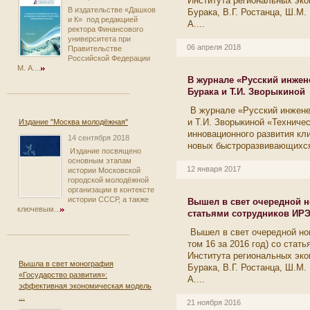
Института региональных эк
В издательстве «Дашков
Бурака, В.Г. Ростанца, Ш.М.
и К» под редакцией
А....
ректора Финансового
университета при
06 апреля 2018
Правительстве
Российской Федерации
М. А....
В журнале «Русский инжен
Бурака и Т.И. Зворыкиной
В журнале «Русский инженер
и Т.И. Зворыкиной «Техниче
Издание "Москва молодёжная"
инновационного развития кл
14 сентября 2018
новых быстроразвивающихся 
Издание посвящено
основным этапам
12 января 2017
истории Московской
городской молодёжной
организации в контексте
истории СССР, а также
Вышел в свет очередной н
ключевым...
статьями сотрудников ИР
Вышел в свет очередной но
том 16 за 2016 год) со стат
Института региональных эк
Вышла в свет монография
Бурака, В.Г. Ростанца, Ш.М.
«Государство развития»:
А....
эффективная экономическая модель
...
21 ноября 2016