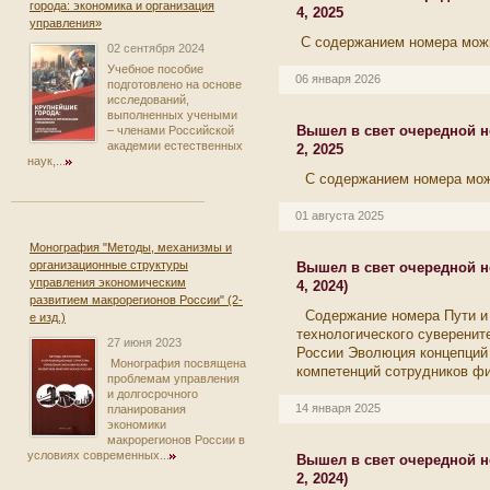
города: экономика и организация
4, 2025
управления»
С содержанием номера можн
02 сентября 2024
Учебное пособие
06 января 2026
подготовлено на основе
исследований,
выполненных учеными
Вышел в свет очередной 
– членами Российской
академии естественных
2, 2025
наук,...
С содержанием номера мож
01 августа 2025
Монография "Методы, механизмы и
организационные структуры
Вышел в свет очередной н
управления экономическим
4, 2024)
развитием макрорегионов России" (2-
Содержание номера Пути и
е изд.)
технологического суверенит
27 июня 2023
России Эволюция концепций
Монография посвящена
компетенций сотрудников фи
проблемам управления
и долгосрочного
14 января 2025
планирования
экономики
макрорегионов России в
условиях современных...
Вышел в свет очередной н
2, 2024)