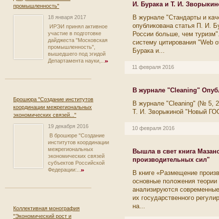
И. Бурака и Т. И. Зворыки
промышленность"
В журнале "Стандарты и каче
18 января 2017
опубликована статья П. И. Б
ИРЭИ принял активное
России больше, чем туризм
участие в подготовке
дайджеста "Московская
систему цитирования "Web of
промышленность",
Бурака и...
вышедшего под эгидой
Департамента науки,...
11 февраля 2016
В журнале "Cleaning" Опуб
Брошюра "Создание институтов
В журнале "Cleaning" (№ 5, 
координации межрегиональных
Т. И. Зворыкиной "Новый ГО
экономических связей..."
19 декабря 2016
10 февраля 2016
В брошюре "Создание
институтов координации
межрегиональных
Вышла в свет книга Мазан
экономических связей
производительных сил"
субъектов Российской
Федерации:...
В книге «Размещение произ
основные положения теории
анализируются современные
их государственного регули
на...
Коллективная монография
"Экономический рост и