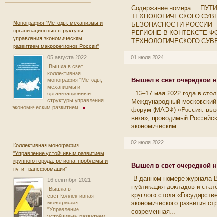
Содержание номера: ПУ
ТЕХНОЛОГИЧЕСКОГО СУВ
Монография "Методы, механизмы и
БЕЗОПАСНОСТИ РОССИИ 
организационные структуры
РЕГИОНЕ В КОНТЕКСТЕ 
управления экономическим
ТЕХНОЛОГИЧЕСКОГО СУВЕРЕ
развитием макрорегионов России"
05 августа 2022
01 июля 2024
Вышла в свет
коллективная
Вышел в свет очередной н
монография "Методы,
механизмы и
16–17 мая 2022 года в стол
организационные
структуры управления
Международный московский 
экономическим развитием...
форум (МАЭФ) «Россия: выз
века», проводимый Российс
экономическим...
02 июля 2022
Коллективная монография
"Управление устойчивым развитием
крупного города, региона: проблемы и
Вышел в свет очередной н
пути трансформации"
В данном номере журнала 
16 сентября 2021
публикация докладов и стат
Вышла в
круглого стола «Государств
свет Коллективная
монография
экономического развития стр
"Управление
современная...
устойчивым развитием