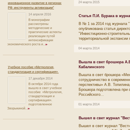
24 марта 2015
инновационное развитие в регионах
РФ: инструменты активизации"
14 апреля 2016
Статья П.И. Бурака в журн
В монографии
В № 1 за 2014 год журнала 
рассмотрены
методические и
опубликована статья директ
практические аспекты
"Инвестиционно-строительн
реализации путей
территориальной экспансии 
интенсификации
экономического роста и...
04 марта 2014
Вышла в свет брошюра А.В.
Кабалинского
Учебное пособие «Метрология,
стандартизация и сертификация».
Вышла в свет брошюра «Ме
17 декабря 2014
сотрудничество в современн
В октябре 2014 года
перспективы» А.В. Топилина,
вышло в свет учебное
Брошюра подготовлена при 
пособие «Метрология,
Российского...
стандартизация и
сертификация».
подготовленное
01 марта 2014
Зворыкиной...
Вышел в свет журнал "Вест
Вышел в свет журнал "Вест