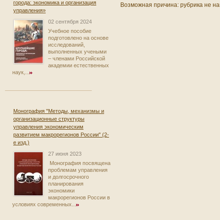
города: экономика и организация
Возможная причина: рубрика не на
управления»
02 сентября 2024
Учебное пособие
подготовлено на основе
исследований,
выполненных учеными
– членами Российской
академии естественных
наук,...
Монография "Методы, механизмы и
организационные структуры
управления экономическим
развитием макрорегионов России" (2-
е изд.)
27 июня 2023
Монография посвящена
проблемам управления
и долгосрочного
планирования
экономики
макрорегионов России в
условиях современных...