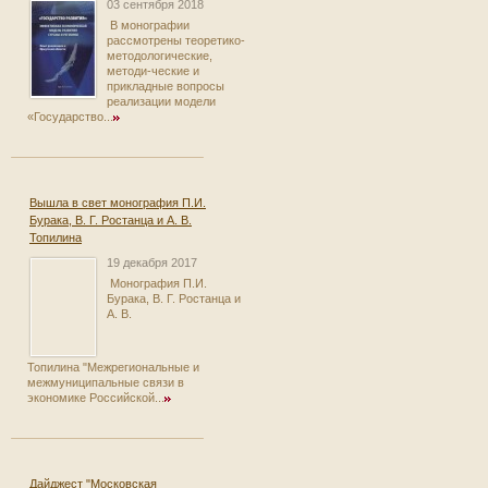
03 сентября 2018
В монографии
рассмотрены теоретико-
методологические,
методи-ческие и
прикладные вопросы
реализации модели
«Государство...
Вышла в свет монография П.И.
Бурака, В. Г. Ростанца и А. В.
Топилина
19 декабря 2017
Монография П.И.
Бурака, В. Г. Ростанца и
А. В.
Топилина "Межрегиональные и
межмуниципальные связи в
экономике Российской...
Дайджест "Московская