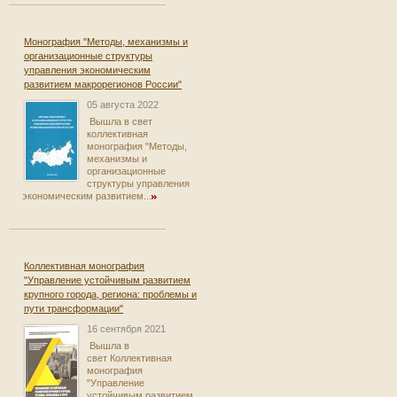
Монография "Методы, механизмы и
организационные структуры
управления экономическим
развитием макрорегионов России"
05 августа 2022
Вышла в свет
коллективная
монография "Методы,
механизмы и
организационные
структуры управления
экономическим развитием...
Коллективная монография
"Управление устойчивым развитием
крупного города, региона: проблемы и
пути трансформации"
16 сентября 2021
Вышла в
свет Коллективная
монография
"Управление
устойчивым развитием