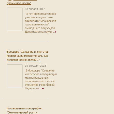
промышленность"
18 января 2017
ИРЭИ принял активное
участие в подготовке
дайджеста "Московская
промышленность",
вышедшего под эгидой
Департамента науки,...
Брошюра "Создание институтов
координации межрегиональных
экономических связей..."
19 декабря 2016
В брошюре "Создание
институтов координации
межрегиональных
экономических связей
субъектов Российской
Федерации:...
Коллективная монография
"Экономический рост и