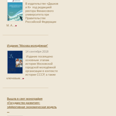
В издательстве «Дашков
и К» под редакцией
ректора Финансового
университета при
Правительстве
Российской Федерации
М. А....
Издание "Москва молодёжная"
14 сентября 2018
Издание посвящено
основным этапам
истории Московской
городской молодёжной
организации в контексте
истории СССР, а также
ключевым...
Вышла в свет монография
«Государство развития»:
эффективная экономическая модель
...