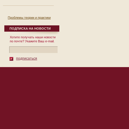
Проблемы теории и практики
реформирования региональной
экономики. Выпуск 8.
ПОДПИСКА НА НОВОСТИ
12 сентября 2007
Хотите получать наши новости
Сборник научных
по почте? Укажите Ваш e-mail.
трудов Выпуск № 8
Под общей редакцией
д.э.н., проф. П.И. Бурака
Москва 2007 УДК
подписаться
332.1 ББК ...
© 2010 Институт Региональных
119002, Москва, пер. Сивцев Враж
Экономических Исследований